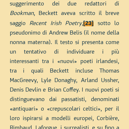
suggerimento dei due redattori di
Bookman
, Beckett aveva scritto il breve
[23]
saggio
Recent Irish Poetry
,
sotto lo
pseudonimo di Andrew Belis (il nome della
nonna materna). Il testo si presenta come
un tentativo di individuare i più
interessanti tra i «nuovi» poeti irlandesi,
tra i quali Beckett incluse Thomas
MacGreevy, Lyle Donaghy, Arland Ussher,
Denis Devlin e Brian Coffey. I nuovi poeti si
distinguevano dai passatisti, denominati
«antiquari» o «crepuscolari celtici», per il
loro ispirarsi a modelli europei, Corbière,
Rimbaud, Laforgue, i surrealisti, e su fino a