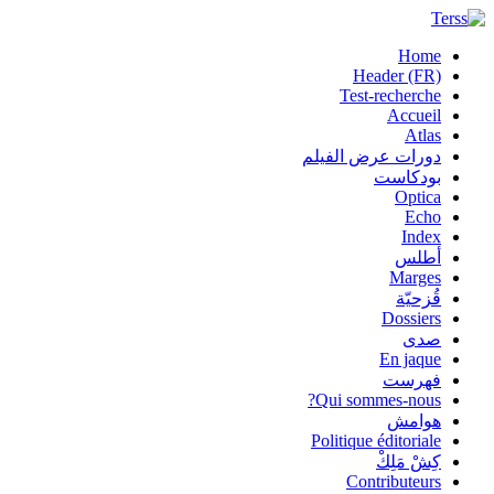
Home
Header (FR)
Test-recherche
Accueil
Atlas
دورات عرض الفيلم
بودكاست
Optica
Echo
Index
أطلس
Marges
قُزحيّة
Dossiers
صدى
En jaque
فهرست
Qui sommes-nous?
هوامش
Politique éditoriale
كِشْ مَلِكْ
Contributeurs