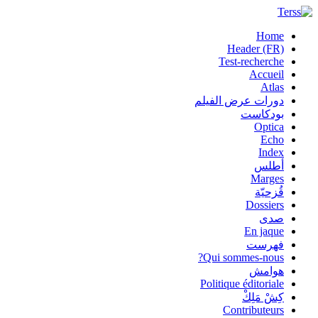
Home
Header (FR)
Test-recherche
Accueil
Atlas
دورات عرض الفيلم
بودكاست
Optica
Echo
Index
أطلس
Marges
قُزحيّة
Dossiers
صدى
En jaque
فهرست
Qui sommes-nous?
هوامش
Politique éditoriale
كِشْ مَلِكْ
Contributeurs