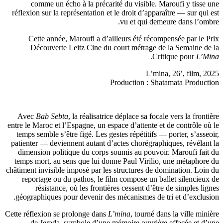
comme un écho à la précarité du visible. Maroufi y tisse une
réflexion sur la représentation et le droit d’apparaître — sur qui est
vu et qui demeure dans l’ombre.
Cette année, Maroufi a d’ailleurs été récompensée par le Prix
Découverte Leitz Cine du court métrage de la Semaine de la
.
Critique pour
L’Mina
L’mina, 26’, film, 2025
Production : Shatamata Production
Avec
Bab Sebta
, la réalisatrice déplace sa focale vers la frontière
entre le Maroc et l’Espagne, un espace d’attente et de contrôle où le
temps semble s’être figé. Les gestes répétitifs — porter, s’asseoir,
patienter — deviennent autant d’actes chorégraphiques, révélant la
dimension politique du corps soumis au pouvoir. Maroufi fait du
temps mort, au sens que lui donne Paul Virilio, une métaphore du
châtiment invisible imposé par les structures de domination. Loin du
reportage ou du pathos, le film compose un ballet silencieux de
résistance, où les frontières cessent d’être de simples lignes
géographiques pour devenir des mécanismes de tri et d’exclusion.
Cette réflexion se prolonge dans
L’mina
, tourné dans la ville minière
de Jerada, symbole d’une mémoire ouvrière effacée et d’une