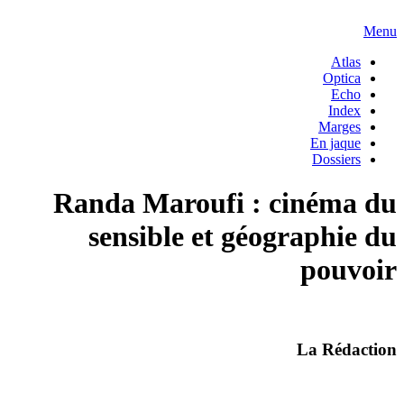
Menu
Atlas
Optica
Echo
Index
Marges
En jaque
Dossiers
Randa Maroufi : cinéma du
sensible et géographie du
pouvoir
La Rédaction