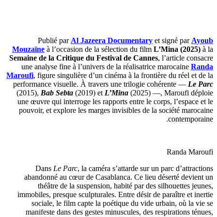
Publié par
Al Jazeera Documentary
et signé par
Ayoub
Mouzaïne
à l’occasion de la sélection du film
L’Mina (2025)
à la
Semaine de la Critique du Festival de Cannes
, l’article consacre
une analyse fine à l’univers de la réalisatrice marocaine
Randa
Maroufi
, figure singulière d’un cinéma à la frontière du réel et de la
performance visuelle. À travers une trilogie cohérente —
Le Parc
(2015),
Bab Sebta
(2019) et
L’Mina
(2025) —, Maroufi déploie
une œuvre qui interroge les rapports entre le corps, l’espace et le
pouvoir, et explore les marges invisibles de la société marocaine
contemporaine.
Randa Maroufi
Dans
Le Parc
, la caméra s’attarde sur un parc d’attractions
abandonné au cœur de Casablanca. Ce lieu déserté devient un
théâtre de la suspension, habité par des silhouettes jeunes,
immobiles, presque sculpturales. Entre désir de paraître et inertie
sociale, le film capte la poétique du vide urbain, où la vie se
manifeste dans des gestes minuscules, des respirations ténues,