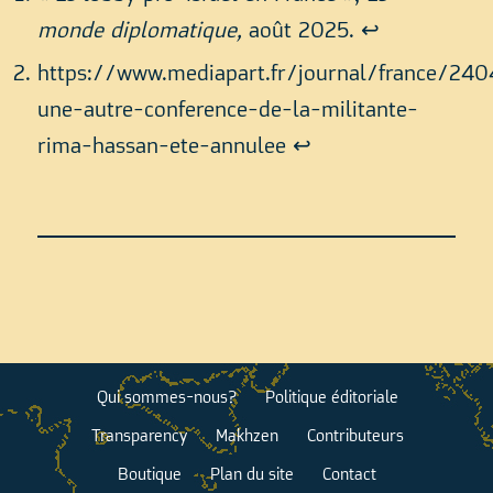
monde diplomatique,
août 2025.
↩︎
https://www.mediapart.fr/journal/france/24
une-
autre-conference-de-la-militante-
rima-hassan-ete-annulee
↩︎
Qui sommes-nous?
Politique éditoriale
Transparency
Makhzen
Contributeurs
Boutique
Plan du site
Contact