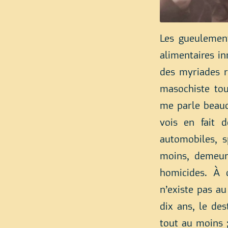
Les gueulement
alimentaires i
des myriades r
masochiste tou
me parle beauc
vois en fait d
automobiles, s
moins, demeure
homicides. À 
n’existe pas a
dix ans, le de
tout au moins ;