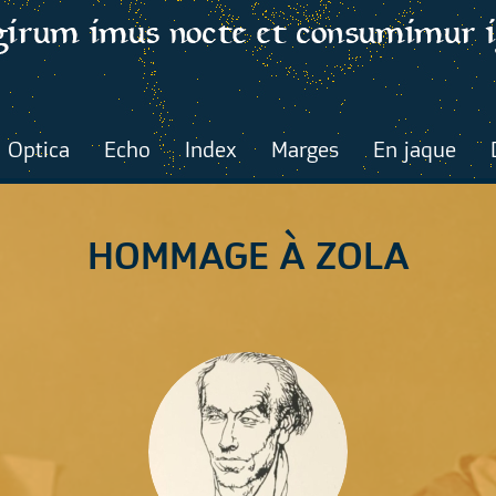
Optica
Echo
Index
Marges
En jaque
HOMMAGE À ZOLA