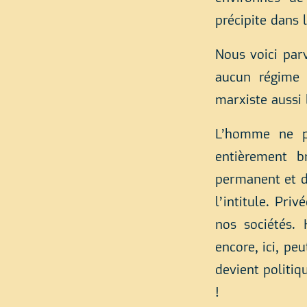
précipite dans 
Nous voici parv
aucun régime 
marxiste aussi 
L’homme ne pe
entièrement b
permanent et de
l’intitule. Pri
nos sociétés. 
encore, ici, pe
devient politiq
!