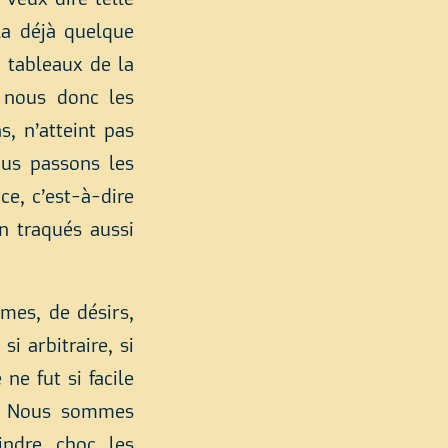
 veux dire telle
la déjà quelque
tableaux de la
À nous donc les
s, n’atteint pas
ous passons les
ce, c’est-à-dire
en traqués aussi
mes, de désirs,
si arbitraire, si
ne fut si facile
er. Nous sommes
indre choc les