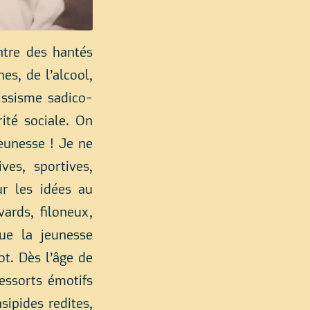
ntre des hantés
s, de l’alcool,
issisme sadico-
ité sociale. On
eunesse ! Je ne
ves, sportives,
ur les idées au
ards, filoneux,
ue la jeunesse
t. Dès l’âge de
essorts émotifs
sipides redites,