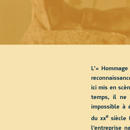
L’« Hommage à
reconnaissance
ici mis en scè
temps, il ne 
impossible à é
e
du
xx
siècle 
l’entreprise n