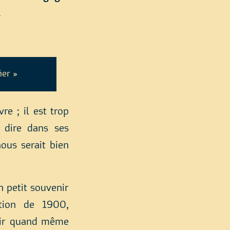
.
ier »
e ; il est trop
 dire dans ses
nous serait bien
 petit souvenir
ition de 1900,
enir quand même