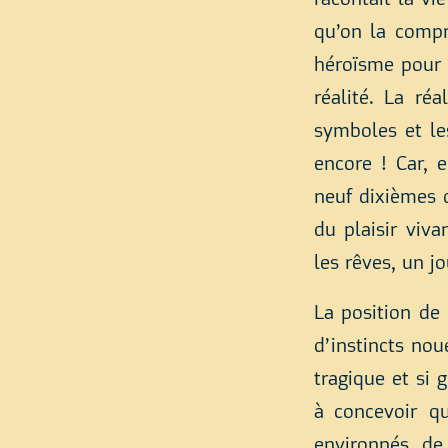
racontait la vi
qu’on la compr
héroïsme pour
réalité. La ré
symboles et les
encore ! Car, 
neuf dixièmes d
du plaisir viva
les rêves, un jo
La position de
d’instincts noué
tragique et si 
à concevoir qu
environnés de