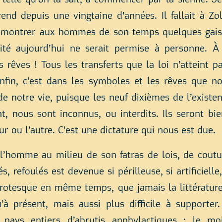
e telle qu’on la sait, à commencer par la sienne. Je
end depuis une vingtaine d’années. Il fallait à Zo
 montrer aux hommes de son temps quelques gais 
alité aujourd’hui ne serait permise à personne. 
 rêves ! Tous les transferts que la loi n’atteint pa
enfin, c’est dans les symboles et les rêves que n
e notre vie, puisque les neuf dixièmes de l’existen
nt, nous sont inconnus, ou interdits. Ils seront bi
ur ou l’autre. C’est une dictature qui nous est due.
 l’homme au milieu de son fatras de lois, de coutu
s, refoulés est devenue si périlleuse, si artificielle, 
grotesque en même temps, que jamais la littérature 
’à présent, mais aussi plus difficile à support
 pays entiers d’abrutis anphylactiques ; le mo