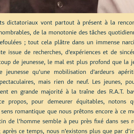
s dictatoriaux vont partout à présent à la renco
nnombrables, de la monotonie des tâches quotidienne
efoulées ; tout cela plâtre dans un immense narc
te issue de recherches, d’expériences et de sincér
oup de jeunesse, le mal est plus profond que la j
e jeunesse qu’une mobilisation d’ardeurs apériti
pectaculaires, mais rien de neuf. Les jeunes, po
nt en grande majorité à la traîne des R.A.T. bav
ce propos, pour demeurer équitables, notons q
u sens romantique que nous prêtons encore à ce mo
stin de l’homme semble à peu près fixé dans ses r
 après ce temps, nous n’existons plus que par d’in