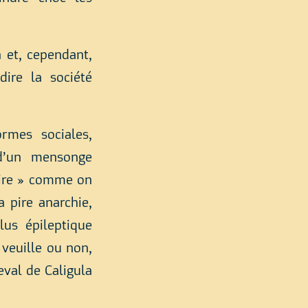
n et, cependant,
ire la société
rmes sociales,
 d’un mensonge
taire » comme on
a pire anarchie,
lus épileptique
 veuille ou non,
eval de Caligula