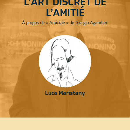
L’ART DISCRET DE
L’AMITIÉ
À propos de « Amicizie » de Giorgio Agamben
Luca Maristany